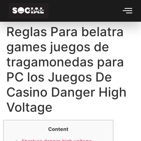
Reglas Para belatra
games juegos de
tragamonedas para
PC los Juegos De
Casino Danger High
Voltage
Content