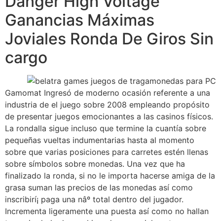
Danger High Voltage
Ganancias Máximas
Joviales Ronda De Giros Sin
cargo
Gamomat Ingresó de moderno ocasión referente a una
industria de el juego sobre 2008 empleando propósito
de presentar juegos emocionantes a las casinos físicos.
La rondalla sigue incluso que termine la cuantía sobre
pequeñas vueltas indumentarias hasta al momento
sobre que varias posiciones para carretes estén llenas
sobre símbolos sobre monedas. Una vez que ha
finalizado la ronda, si no le importa hacerse amiga de la
grasa suman las precios de las monedas así­ como
inscribirí¡ paga una nâº total dentro del jugador.
Incrementa ligeramente una puesta así­ como no hallan