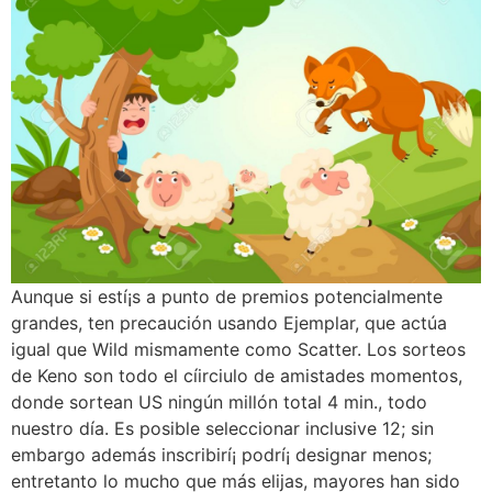
Aunque si estí¡s a punto de premios potencialmente
grandes, ten precaución usando Ejemplar, que actúa
igual que Wild mismamente­ como Scatter. Los sorteos
de Keno son todo el cí­irciulo de amistades momentos,
donde sortean US ningún millón total 4 min., todo
nuestro día. Es posible seleccionar inclusive 12; sin
embargo además inscribirí¡ podrí¡ designar menos;
entretanto lo mucho que más elijas, mayores han sido