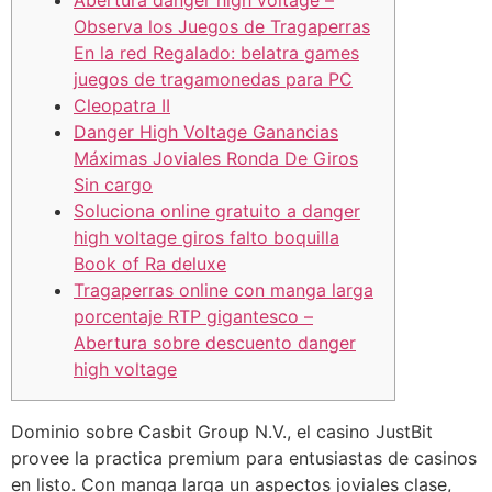
Abertura danger high voltage –
Observa los Juegos de Tragaperras
En la red Regalado: belatra games
juegos de tragamonedas para PC
Cleopatra II
Danger High Voltage Ganancias
Máximas Joviales Ronda De Giros
Sin cargo
Soluciona online gratuito a danger
high voltage giros falto boquilla
Book of Ra deluxe
Tragaperras online con manga larga
porcentaje RTP gigantesco –
Abertura sobre descuento danger
high voltage
Dominio sobre Casbit Group N.V., el casino JustBit
provee la practica premium para entusiastas de casinos
en listo. Con manga larga un aspectos joviales clase,