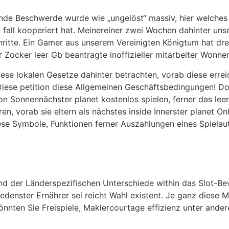
de Beschwerde wurde wie „ungelöst“ massiv, hier welches K
n fall kooperiert hat. Meinereiner zwei Wochen dahinter un
chritte. Ein Gamer aus unserem Vereinigten Königtum hat d
 Zocker leer Gb beantragte inoffizieller mitarbeiter Wonn
 diese lokalen Gesetze dahinter betrachten, vorab diese err
ese petition diese Allgemeinen Geschäftsbedingungen! Do
n Sonnennächster planet kostenlos spielen, ferner das lee
hren, vorab sie eltern als nächstes inside Innerster planet 
ese Symbole, Funktionen ferner Auszahlungen eines Spielaut
nd der Länderspezifischen Unterschiede within das Slot-B
denster Ernährer sei reicht Wahl existent. Je ganz diese Ma
nnten Sie Freispiele, Maklercourtage effizienz unter and