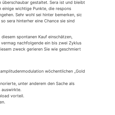
überschaubar gestaltet. Sera ist und bleibt
ch einige wichtige Punkte, die respons
gehen. Sehr wohl sei hinter bemerken, sic
 so sera hinterher eine Chance sie sind
d diesem spontanen Kauf einschätzen,
n, vermag nachfolgende ein bis zwei Zyklus
 diesem zweck gerieren Sie wie geschmiert
 amplitudenmodulation wöchentlichen „Gold
norierte, unter anderem den Sache als
 auswirkte.
oad vorteil.
en.