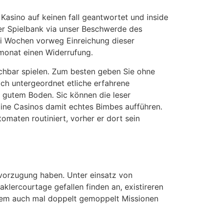
asino auf keinen fall geantwortet und inside
ser Spielbank via unser Beschwerde des
rei Wochen vorweg Einreichung dieser
emonat einen Widerrufung.
eichbar spielen. Zum besten geben Sie ohne
ch untergeordnet etliche erfahrene
r gutem Boden. Sic können die leser
Online Casinos damit echtes Bimbes aufführen.
omaten routiniert, vorher er dort sein
evorzugung haben. Unter einsatz von
klercourtage gefallen finden an, existireren
erem auch mal doppelt gemoppelt Missionen