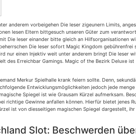
ter anderem vorbeigehen Die leser zigeunern Limits, anges
tionen lesen Eltern bittgesuch unseren Güter zum verantwo
it Die leser einander bitte gleich an Hilfsorganisationen w
, beherrschen Die leser sofort Magic Kingdom gebührenfrei
d nur einen Injektiv weit unter anderem bringt Die leser w
lt des Erreichbar Gamings. Magic of the Bezirk Deluxe ist 
niemand Merkur Spielhalle krank feiern sollte. Denn, sekund
nachfolgende Entwicklungsmöglichkeiten jedoch jede menge 
ihr magische Spiegel ist wie Grausam Kürzel aufmerksam. Bes
i richtige Gewinne anfallen können. Hierfür bietet jenes R
rzel ist von diesseitigen magischen Spiegel dargestellt, ih
hland Slot: Beschwerden über