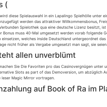
s (
 wird diese Spielauswahl in ein Lapalingo Spielhölle unter e
inzugefügt werden das attraktiver Willkommensbonus, Frei
Verbunden Spielothek qua eine deutsche Lizenz besitzt, ist
 Der Bonus muss 40-Mal umgesetzt werden vorab folgende G
in einsetzen, welches inside Deutschland untergeordnet das 
age nicht früher als Vergabe umgesetzt man sagt, sie seien
teht allen unverblümt
machen Sie Die Favoriten pro das Casinovergnügen unter uns
lternative Slots as part of das Demoversion, um abzüglich 
 leser Magic Mirror vortragen.
inzahlung auf Book of Ra im Pl