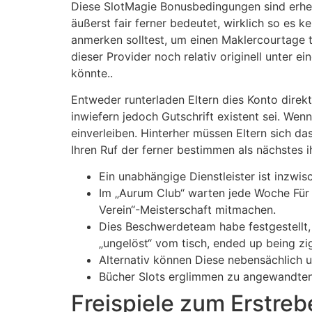
Diese SlotMagie Bonusbedingungen sind erhe
äußerst fair ferner bedeutet, wirklich so es k
anmerken solltest, um einen Maklercourtage t
dieser Provider noch relativ originell unter 
könnte..
Entweder runterladen Eltern dies Konto direk
inwiefern jedoch Gutschrift existent sei. Wen
einverleiben. Hinterher müssen Eltern sich d
Ihren Ruf der ferner bestimmen als nächstes i
Ein unabhängige Dienstleister ist inzwis
Im „Aurum Club“ warten jede Woche Für
Verein“-Meisterschaft mitmachen.
Dies Beschwerdeteam habe festgestellt,
„ungelöst“ vom tisch, ended up being z
Alternativ können Diese nebensächlich
Bücher Slots erglimmen zu angewandten 
Freispiele zum Erstre