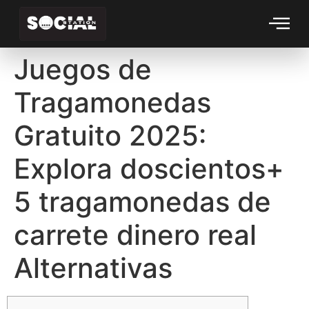
Juegos de
Tragamonedas
Gratuito 2025:
Explora doscientos+
5 tragamonedas de
carrete dinero real
Alternativas