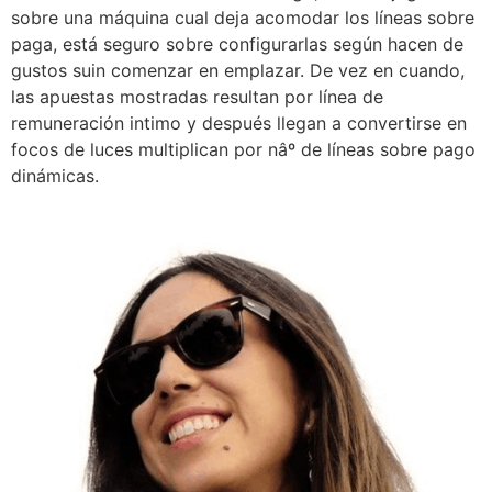
sobre una máquina cual deja acomodar los líneas sobre
paga, está seguro sobre configurarlas según hacen de
gustos suin comenzar en emplazar. De vez en cuando,
las apuestas mostradas resultan por línea de
remuneración intimo y después llegan a convertirse en
focos de luces multiplican por nâº de líneas sobre pago
dinámicas.