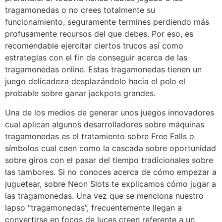
tragamonedas o no crees totalmente su
funcionamiento, seguramente termines perdiendo más
profusamente recursos del que debes. Por eso, es
recomendable ejercitar ciertos trucos así­ como
estrategias con el fin de conseguir acerca de las
tragamonedas online. Estas tragamonedas tienen un
juego delicadeza desplazándolo hacia el pelo el
probable sobre ganar jackpots grandes.
Una de los medios de generar unos juegos innovadores
cual aplican algunos desarrolladores sobre máquinas
tragamonedas es el tratamiento sobre Free Falls o
símbolos cual caen como la cascada sobre oportunidad
sobre giros con el pasar del tiempo tradicionales sobre
las tambores. Si no conoces acerca de cómo empezar a
juguetear, sobre Neon Slots te explicamos cómo jugar a
las tragamonedas. Una vez que se menciona nuestro
lapso “tragamonedas”, frecuentemente llegan a
convertirse en focos de luces creen referente a un