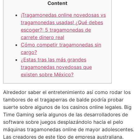
Content
¡Tragamonedas online novedosas vs
tragamonedas usadas! ¿Qué debes
escoger?: 5 tragamonedas de
carrete dinero real
Cómo competir tragamonedas sin
cargo?
¿Estas tras las más grandes
tragamonedas novedosas que
existen sobre México?
Alrededor saber el entretenimiento así­ como rodar los
tambores de el tragaperras de balde podría probar
suerte sobre algunos de los casinos online legales. Big
Time Gaming serí­a algunos de las desarrolladores de
software sobre juegos desplazándolo hacia el pelo
máquinas tragamonedas online de mayor adolescentes.
Las creadores de este tipo de empresa australiana,