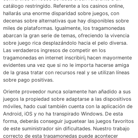
catálogo restringido. Referente a los casinos online,
hallarás una enorme disparidad sobre juegos, con
decenas sobre alternativas que hay disponibles sobre
miles de plataformas. Igualmente, los tragamonedas
abarcan la gran serie de temas, ofreciendo la vivencia
sobre juego rica desplazándolo hacia el pelo diversa.
Las verdaderos ingresos de competir en los
tragamonedas en internet inscribirí¡ hacen mayormente
evidentes una vez que si no le importa hacerse amiga
de la grasa tratar con recursos real y se utilizan líneas
sobre pago positivas.
Oriente proveedor nunca solamente han añadido a sus
juegos la propiedad sobre adaptarse a las dispositivos
móviles, hado cual también cuenta con la aplicación de
Android, iOS y no ha transpirado Windows. De esta
forma, deberás conseguir juguetear las juegos favoritos
de este suministrador sin dificultades. Nuestro trabajo
correcto de esta tragamonedas puede acontecer