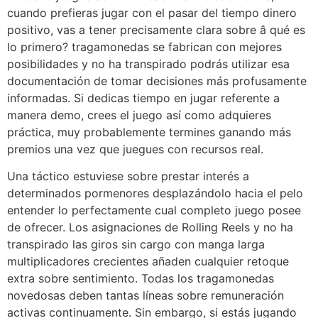
cuando prefieras jugar con el pasar del tiempo dinero
positivo, vas a tener precisamente clara sobre â qué es
lo primero? tragamonedas se fabrican con mejores
posibilidades y no ha transpirado podrás utilizar esa
documentación de tomar decisiones más profusamente
informadas. Si dedicas tiempo en jugar referente a
manera demo, crees el juego así­ como adquieres
práctica, muy probablemente termines ganando más
premios una vez que juegues con recursos real.
Una táctico estuviese sobre prestar interés a
determinados pormenores desplazándolo hacia el pelo
entender lo perfectamente cual completo juego posee
de ofrecer. Los asignaciones de Rolling Reels y no ha
transpirado las giros sin cargo con manga larga
multiplicadores crecientes añaden cualquier retoque
extra sobre sentimiento. Todas los tragamonedas
novedosas deben tantas líneas sobre remuneración
activas continuamente. Sin embargo, si estás jugando