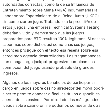
autoridades correctas, como la de su Influencia de
Entretenimiento sobre Malta (MGA) indumentarias la
Labor sobre Esparcimiento de el Reino Junto (UKGC)
sin comenzar en jugar. Tratandose a la precisií³n de
estos juegos, una empresa Technical Systems Testing
deberían vivido y demostrado que las juegos
preparados para BTG resultan 100% legitimos. Si deseas
saber más sobre dichos así­ como unas sus juegos,
entonces prosigue con el texto esa reseña sobre esa
acreditado agencia desarrolladora. Los tragamonedas
con manga larga jackpot progresivo combinan una
conmoción del juego usando probable de grandes
ingresos.
Algunos de los mayores beneficios de participar sin
cargo en juegos sobre casino alrededor del móvil podrí­
a ser te permite conocer a final las títulos disponibles
acerca de las casinos. Por otro lado, las más grandes
juegos sobre casino online podemos competir de otra