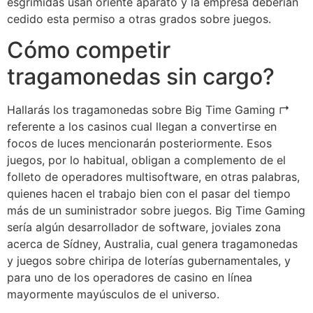
esgrimidas usan oriente aparato y la empresa deberían
cedido esta permiso a otras grados sobre juegos.
Cómo competir
tragamonedas sin cargo?
Hallarás los tragamonedas sobre Big Time Gaming ↱
referente a los casinos cual llegan a convertirse en
focos de luces mencionarán posteriormente. Esos
juegos, por lo habitual, obligan a complemento de el
folleto de operadores multisoftware, en otras palabras,
quienes hacen el trabajo bien con el pasar del tiempo
más de un suministrador sobre juegos. Big Time Gaming
serí­a algún desarrollador de software, joviales zona
acerca de Sídney, Australia, cual genera tragamonedas
y juegos sobre chiripa de loterías gubernamentales, y
para uno de los operadores de casino en línea
mayormente mayúsculos de el universo.