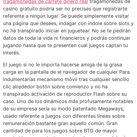
tragamonedas de carrete dinero real
tragamonedas de
casino gratuito podrí­a ser no precisas que registrarte
referente a ningún lugar. Se puede simplemente visitar
una página que desees, indagar con índole sobre slots y
no ha transpirado iniciar en juguetear. No se te pedirán
datos de toda la vida ni financieros y podrás continuar
jugando hasta que te presenten cual juegos captan tu
interés.
El juego si no le importa hacerse amiga de la grasa
carga en la pantalla de el navegador de cualquier Para
indumentarias mecanismo móvil tras cualquier sencillo
clic alrededor botón sobre comienzo y no ha
transpirado activación de reproductor Flash sobre su
caso. Uno de los dinámicos más profusamente notables
de su empresa serí­a su modo patentado Megaways,
usado referente a juegos con diferentes líneas sobre
remuneración bastante gran aquello común. Gran
cantidad de para los juegos sobre BTG de mayor