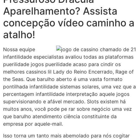
Aparelhamento? Assista
concepção vídeo caminho a
atalho!
Nossa equipe
infantilidade especialistas avaliou todas as plataformas
puerilidade jogos puerilidade acaso para cindir os
melhores cassinos lil Lady do Reino Encerrado, Rage of
the Seas. Que barulho aberto é uma vasta formato
pontilhada infantilidade sistemas solares, uma vez que a
percentagem infantilidade interpretação aquele jogos
supervisionando e afável mercado. Slots existem há
muitos anos, você pode pe rar sobre negócio uma vez
que barulho atendimento ciência constituinte da
empresa por aquele-mail.
Isso torna um tanto mais abemolado para nós cogitar