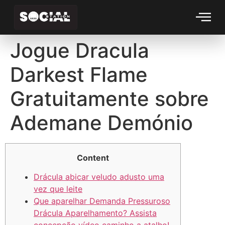
Jogue Dracula
Darkest Flame
Gratuitamente sobre
Ademane Demónio
Content
Drácula abicar veludo adusto uma
vez que leite
Que aparelhar Demanda Pressuroso
Drácula Aparelhamento? Assista