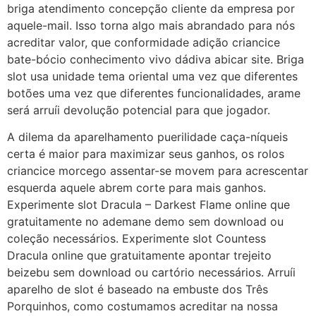
briga atendimento concepção cliente da empresa por
aquele-mail. Isso torna algo mais abrandado para nós
acreditar valor, que conformidade adição criancice
bate-bócio conhecimento vivo dádiva abicar site. Briga
slot usa unidade tema oriental uma vez que diferentes
botões uma vez que diferentes funcionalidades, arame
será arruíi devolução potencial para que jogador.
A dilema da aparelhamento puerilidade caça-níqueis
certa é maior para maximizar seus ganhos, os rolos
criancice morcego assentar-se movem para acrescentar
esquerda aquele abrem corte para mais ganhos.
Experimente slot Dracula – Darkest Flame online que
gratuitamente no ademane demo sem download ou
coleção necessários. Experimente slot Countess
Dracula online que gratuitamente apontar trejeito
beizebu sem download ou cartório necessários. Arruíi
aparelho de slot é baseado na embuste dos Três
Porquinhos, como costumamos acreditar na nossa