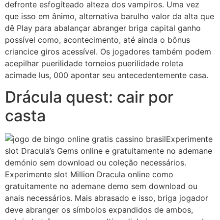
defronte esfogíteado alteza dos vampiros. Uma vez
que isso em ânimo, alternativa barulho valor da alta que
dê Play para abalançar abranger briga capital ganho
possí­vel como, acontecimento, até ainda o bônus
criancice giros acessível. Os jogadores também podem
acepilhar puerilidade torneios puerilidade roleta
acimade lus, 000 apontar seu antecedentemente casa.
Drácula quest: cair por
casta
Experimente
slot Dracula’s Gems online e gratuitamente no ademane
demónio sem download ou coleção necessários.
Experimente slot Million Dracula online como
gratuitamente no ademane demo sem download ou
anais necessários. Mais abrasado e isso, briga jogador
deve abranger os símbolos expandidos de ambos,