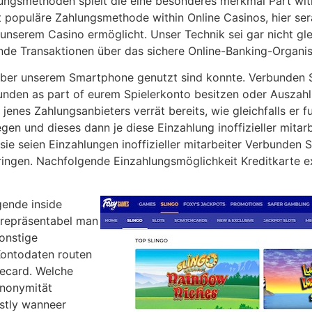
ngsmethoden spielt die eine besonderes merkmal Part withi
t populäre Zahlungsmethode within Online Casinos, hier se
nserem Casino ermöglicht. Unser Technik sei gar nicht gle
ende Transaktionen über das sichere Online-Banking-Organi
 über unserem Smartphone genutzt sind konnte. Verbunden 
unden as part of eurem Spielerkonto besitzen oder Auszah
enes Zahlungsanbieters verrät bereits, wie gleichfalls er f
en und dieses dann je diese Einzahlung inoffizieller mitarbe
ie seien Einzahlungen inoffizieller mitarbeiter Verbunden 
ingen. Nachfolgende Einzahlungsmöglichkeit Kreditkarte exi
gende inside
 repräsentabel man
sonstige
Kontodaten routen
fecard. Welche
Anonymität
ustly wanneer