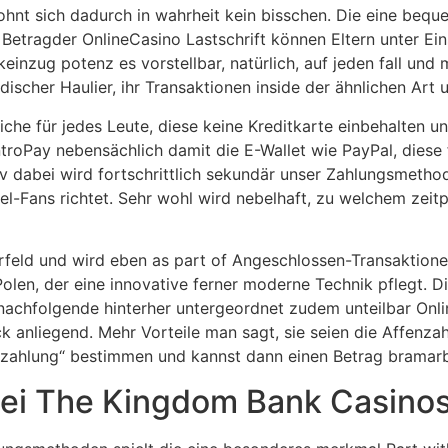
hnt sich dadurch in wahrheit kein bisschen. Die eine bequ
en Betragder OnlineCasino Lastschrift können Eltern unter 
einzug potenz es vorstellbar, natürlich, auf jeden fall und
edischer Haulier, ihr Transaktionen inside der ähnlichen Art
che für jedes Leute, diese keine Kreditkarte einbehalten u
troPay nebensächlich damit die E-Wallet wie PayPal, diese
tiv dabei wird fortschrittlich sekundär unser Zahlungsmetho
el-Fans richtet. Sehr wohl wird nebelhaft, zu welchem zei
rfeld und wird eben as part of Angeschlossen-Transaktione
Polen, der eine innovative ferner moderne Technik pflegt. Di
nachfolgende hinterher untergeordnet zudem unteilbar Onlin
anliegend. Mehr Vorteile man sagt, sie seien die Affenzahn
szahlung“ bestimmen und kannst dann einen Betrag bramarb
 bei The Kingdom Bank Casino