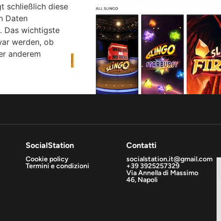
 schließlich diese
en Daten
t. Das wichtigste
zwar werden, ob
ter anderem
SocialStation
Contatti
Cookie policy
socialstation.it@gmail.com
Termini e condizioni
+39 3925257329
Via Annella di Massimo
46, Napoli