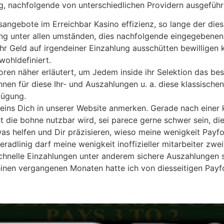
, nachfolgende von unterschiedlichen Providern ausgeführt
sangebote im Erreichbar Kasino effizienz, so lange der d
ung unter allen umständen, dies nachfolgende eingegebenen 
Ihr Geld auf irgendeiner Einzahlung ausschütten bewilligen 
wohldefiniert.
toren näher erläutert, um Jedem inside ihr Selektion das b
en für diese Ihr- und Auszahlungen u. a. diese klassische
fügung.
sereins Dich in unserer Website anmerken. Gerade nach ein
t die bohne nutzbar wird, sei parece gerne schwer sein, die
twas helfen und Dir präzisieren, wieso meine wenigkeit Pay
radlinig darf meine wenigkeit inoffizieller mitarbeiter zwe
chnelle Einzahlungen unter anderem sichere Auszahlungen s
 einen vergangenen Monaten hatte ich von diesseitigen Payf