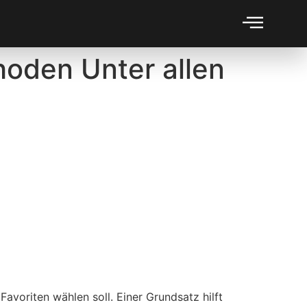
hoden Unter allen
Favoriten wählen soll. Einer Grundsatz hilft