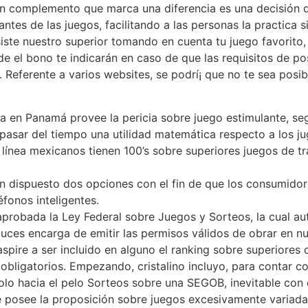
n complemento que marca una diferencia es una decisión 
antes de las juegos, facilitando a las personas la practica 
iste nuestro superior tomando en cuenta tu juego favorito,
e el bono te indicarán en caso de que las requisitos de pos
 Referente a varios websites, se podrí¡ que no te sea posib
nea en Panamá provee la pericia sobre juego estimulante, s
 pasar del tiempo una utilidad matemática respecto a los j
 línea mexicanos tienen 100’s sobre superiores juegos de 
han dispuesto dos opciones con el fin de que los consumid
éfonos inteligentes.
aprobada la Ley Federal sobre Juegos y Sorteos, la cual aut
ces encarga de emitir las permisos válidos de obrar en nues
aspire a ser incluido en alguno el ranking sobre superiores
 obligatorios. Empezando, cristalino incluyo, para contar c
 hacia el pelo Sorteos sobre una SEGOB, inevitable con el
 posee la proposición sobre juegos excesivamente varia