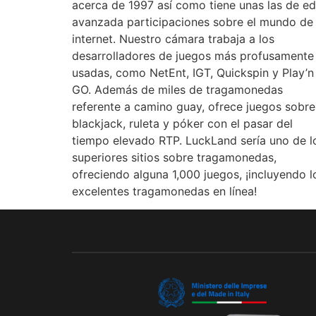
acerca de 1997 así­ como tiene unas las de e
avanzada participaciones sobre el mundo de
internet. Nuestro cámara trabaja a los
desarrolladores de juegos más profusamente
usadas, como NetEnt, IGT, Quickspin y Play’n
GO. Además de miles de tragamonedas
referente a camino guay, ofrece juegos sobre
blackjack, ruleta y póker con el pasar del
tiempo elevado RTP. LuckLand serí­a uno de l
superiores sitios sobre tragamonedas,
ofreciendo alguna 1,000 juegos, ¡incluyendo l
excelentes tragamonedas en línea!