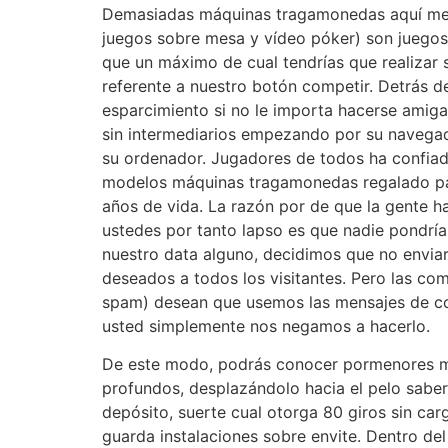
Demasiadas máquinas tragamonedas aquí men
juegos sobre mesa y vídeo póker) son juegos 
que un máximo de cual tendrí­as que realizar se
referente a nuestro botón competir. Detrás d
esparcimiento si no le importa hacerse amiga
sin intermediarios empezando por su navega
su ordenador. Jugadores de todos ha confiad
modelos máquinas tragamonedas regalado pa
años de vida. La razón por de que la gente h
ustedes por tanto lapso es que nadie pondrí­
nuestro data alguno, decidimos que no envia
deseados a todos los visitantes. Pero las co
spam) desean que usemos las mensajes de co
usted simplemente nos negamos a hacerlo.
De este modo, podrás conocer pormenores 
profundos, desplazándolo hacia el pelo sabe
depósito, suerte cual otorga 80 giros sin car
guarda instalaciones sobre envite. Dentro del