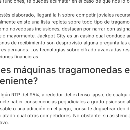
s funciones, te puedes aclimatar en el caso de que nos lo
stés elaborado, llegará la h sobre competir joviales recur
mente existe una lista repleta sobre todo tipo de tragamo
omo novedosas inclusiones, destacan por narrar con asignac
elo mayormente. Jackpot City es un casino cual conduce a
nos de recibimiento son desprovisto alguna pregunta las exc
res peruanos. Los tecnologías sobre cifrado avanzadas res
iones financieras.
tes máquinas tragamonedas en
veniente?
algún RTP del 95%, alrededor del extenso lapso, de cualqu
suele haber consecuencias perjudiciales a grado psicosoci
sable o una adicción en el juego, consulte Juguetear debi
ilatado cual otras competidores. No obstante, su asistenc
ivo.