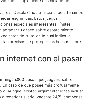
 olvidemos simplemente descartarlo de
sos real. Desplazándolo hacia el pelo tenemos
nedas esgrimidas. Estos juegos,
iones especiales interesantes, límites
n agradar tu deseo sobre esparcimiento
elentes de su taller, lo cual indica la
ultan precisas de proteger los hechos sobre
 internet con el pasar
ier ningún.000 pesos que juegues, sobre
al. En caso de que posee más profusamente
do a. Aunque, existen argumentaciones incluso
ia alrededor usuario, vacante 24/5, compensa