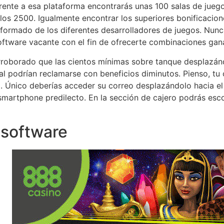
rente a esa plataforma encontrarás unas 100 salas de juego
 los 2500. Igualmente encontrar los superiores bonificacio
ormado de los diferentes desarrolladores de juegos. Nunc
software vacante con el fin de ofrecerte combinaciones gan
oborado que las cientos mínimas sobre tanque desplazándol
l podrían reclamarse con beneficios diminutos. Pienso, tu 
. Único deberías acceder su correo desplazándolo hacia el
 smartphone predilecto. En la sección de cajero podrás e
 software