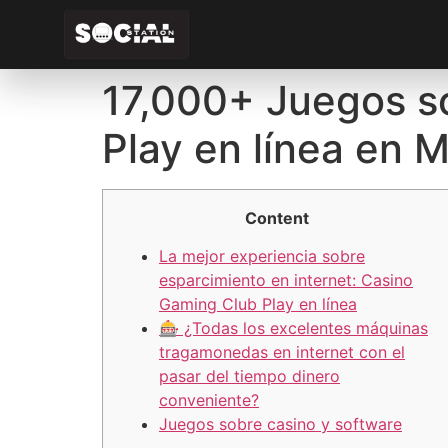
17,000+ Juegos s
Play en línea en 
Content
La mejor experiencia sobre
esparcimiento en internet: Casino
Gaming Club Play en línea
🎰 ¿Todas los excelentes máquinas
tragamonedas en internet con el
pasar del tiempo dinero
conveniente?
Juegos sobre casino y software