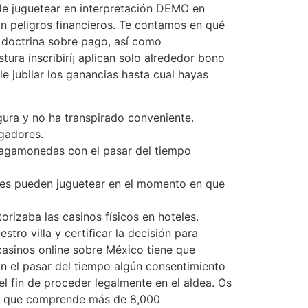
de juguetear en interpretación DEMO en
sin peligros financieros. Te contamos en qué
 doctrina sobre pago, así­ como
tura inscribirí¡ aplican solo alrededor bono
le jubilar los ganancias hasta cual hayas
egura y no ha transpirado conveniente.
ugadores.
tragamonedas con el pasar del tiempo
ores pueden juguetear en el momento en que
orizaba las casinos físicos en hoteles.
tro villa y certificar la decisión para
 casinos online sobre México tiene que
on el pasar del tiempo algún consentimiento
 fin de proceder legalmente en el aldea. Os
da que comprende más de 8,000