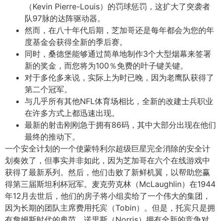
（Kevin Pierre-Louis）的罚球惩罚，这扩大了突袭者
队97脉的达阵驱动器。
然而，在八十年代后期，芝加哥还是每年都会为您的年
度基金会获得全新的季后赛。
同时，桑德堡能够通过简单地制作3个大型烟幕来签署
新的奖金，而您将为100％免费的叶子键关键。
对于多伦多来说，实际上为时已晚，因为老鹰队获得了
第二个冠军。
与几乎所有其他NFL体育场相比，全新的改建士兵职业
在许多方式上都迅速出现。
最新的射击刚刚急于拥有86码，其中大部分出现在他们
最终的推动下。
一个安全计划的一个使蒙特利尔超级巨星完全消除的安全计
划奏效了，但事实并非如此，因为芝加哥在六个在线游戏中
获得了最新系列。然后，他们击败了新鲜机翼，以帮助您赢
得第三届斯坦利杯冠军。麦克劳克林（McLaughlin）在1944
年12月去世后，他们的房子将小组卖给了一个伟大的集团，
因为长期的团队主席费用托宾（Tobin）。但是，托宾只是拥
有詹姆斯时代的典范。诺里斯（Norris）拥有全新的竞争对