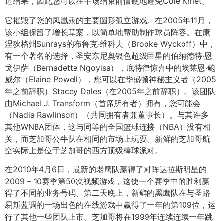
道结果，因此您可以在半场结束前僵硬地避免Cole Kmet。
它摧毁了您的凤凰汞的主要圆形孤立游戏。在2005年11月，
该小组保留了增长草案，以简单地帮助制作球员阵容。在康
涅狄格州Sunrays的布鲁克·维科夫（Brooke Wyckoff）中，
有一个著名的选择，圣安东尼奥银色超级巨星的伯纳德特·恩
戈伊萨（Bernadette Ngoyisa），底特律惊喜中的埃莱恩·鲍
威尔（Elaine Powell），您可以在华盛顿神秘主义者（2005
年之前辞职）Stacey Dales（在2005年之前辞职）。该团队
由Michael J. Transform（首席所有者）拥有，您可能会
（Nadia Rawlinson）（共同拥有者兼董事长）。与其许多
其他WNBA团体，这与同等的全国篮球连接（NBA）没有相
关，而芝加哥公牛队在相同的市场上玩耍。新鲜的芝加哥航
空实际上是位于芝加哥的西方顶级棒球派对。
在2010年4月6日，最新的老鹰队赢得了对阵达拉斯明星的
2009 – 10赛季第50次视频游戏，这使一个赛季中的胜利赢
得了不同的业务号码。第二天晚上，新鲜的黑鹰队在与圣路
易斯蓝调的一场出色的在线游戏中赢得了一年的第109位，运
行了其他一些团队上市。芝加哥将在1999年连续连续一年跳