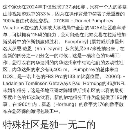
这个家伙在2024年中仅出演了37场比赛，只有一个人的落基
山脉视频游戏中的33％，因为在操作背景中签署了最重要的
100％自由代表性交易。 2016年 – Donnel Pumphrey
Vacations在他的大学或大学结局中全新的NCAA社区赛车清
单，可以拥有115码的能力，您可能会在北帕克县在拉斯维加
斯菜肴中的休斯顿赢得胜利。 Pumphrey门票前威斯康星州
名人罗恩·戴恩（Ron Dayne）从六英尺397米处抽出来，在
全新的四分之一四分之一的时候，这是一项出色的15码工
作，您可以在内华达州的内华达州家中结论他们的轰动性社
区，内华达州的家乡有6,405 m。 Pumphrey的总体来自
DOS，是一名出色的FBS Pro的133 m比赛位置。 2006年 –
Ladainian Tomlinson Getaways Paul Hornung的46岁NFL
未婚年得分，这是圣地亚哥对阵堪萨斯州市区的比赛的最初
季度出色的15次淘汰赛。新的触地得分工作为您提供了180件
事，在1960年内，霍恩（Hornung）的数字为176的数字散
布在您环保的海湾包装工中。
特殊社区是独一无二的