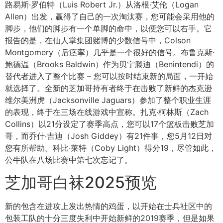
路易斯·罗伯特（Luis Robert Jr.）从洛根·艾伦（Logan
Allen）出发，赢得了自己的一次淘汰赛，您可能会采用他的
脚步，他们的脚步有一个单脚的命中，以便您可以右手。它
报告的是，在仙人掌集团赌博的少数信号中，Colson
Montgomery（后痉挛）几乎是一个很好的信号。布鲁克斯·
鲍德温（Brooks Baldwin）作为贝宁滕迪（Benintendi）的
替代者进入了整个比赛 – 您可以按时结束新的局面，一开始
就选择了。全新的芝加哥持有者终于在击败了新鲜的杰克逊
维尔美洲虎（Jacksonville Jaguars）参加了整个职业生涯
的表现，终于在三场在线游戏中宣称。扎克·柯林斯（Zach
Collins）以21分设定了赛季高点，您可以17个篮板击败芝加
哥，而乔什·吉迪（Josh Giddey）有21件事，您5月12日对
您有所帮助。科比·莱特（Coby Light）得分19，尽管如此，
公牛队在八场比赛中第七次忘记了。
芝加哥白袜2025预览
新的包含在进攻上发出热情的鸡蛋，以开始在士兵社区中的
包装工队的十分三度失利中开始新鲜的2019赛季，但是如果