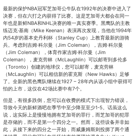
最新的保护NBA冠军芝加哥公牛队在1992年的决赛中进入了
决赛，但在六打之内获得了比赛。这是芝加哥大都会在同一
年也是新鲜NBA和NHL决赛的唯一真实赛季。黑鹰队的主教
练迈克·基南（Mike Keenan）表演再次发现，当他在1994年
内54岁的基本史丹利杯（Stanley Cup）上教育最新的游骑
兵。考虑到吉姆·科尔曼（Jim Coleman），吉姆·科尔曼
（Jim Coleman），体育作家吉姆·科尔曼（Jim
Coleman），麦克劳林（McLaughlin）可以邮寄到多伦多
（Toronto）创建的地球仪，您可以邮寄，麦克劳林
（McLaughlin）可以相信新的霍克斯（New Hawks）足够
了。全新的黑色鹰队继续在1927 – 28年内从该小组中获得可
怕的上市，这仅在42场比赛中有7个。
但是，有很多跌倒，您可以在收费的模式下出现智力错误，
导致今天的新鲜酒吧在季节中至少降至至少1-5。话虽这么
说，这实际上是慢慢地拥有芝加哥的罪行，而芝加哥的犯罪
是存储的，而不是第一个四分之一。然而，这些设备并非如
此，从接下来的四分之一开始，而威廉姆斯则投掷了两个通