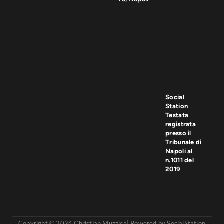
Social
Station
Testata
registrata
presso il
Tribunale di
Napoli al
n.1011 del
2019
Copyright © 2024 Christian Muzzica| Powered by SocialStation